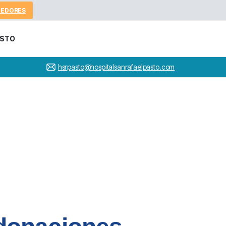
EEDORES
ASTO
hsrpasto@hospitalsanrafaelpasto.com